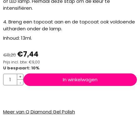
of LED lamp. Herhaal deze stap om de kleur te
intensifiëren.
4. Breng een topcoat aan en de topcoat ook voldoende
uitharden onder de lamp.
Inhoud: 13ml.
€
7,44
€
8,26
Prijs incl. btw:
€
9,00
U bespaart:
10
%
Aantal
+
In winkelwagen
-
Meer van Q Diamond Gel Polish