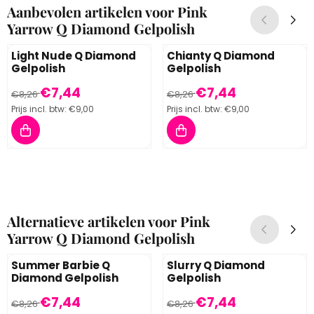
Aanbevolen artikelen voor
Pink
Yarrow Q Diamond Gelpolish
Light Nude Q Diamond
Chianty Q Diamond
Gelpolish
Gelpolish
Van 8,26 voor 7,44, inclusief btw: 9,00
Van 8,26 voor 7,44, inclusief 
€7,44
€7,44
€8,26
€8,26
Prijs incl. btw:
€9,00
Prijs incl. btw:
€9,00
Alternatieve artikelen voor
Pink
Yarrow Q Diamond Gelpolish
Summer Barbie Q
Slurry Q Diamond
Diamond Gelpolish
Gelpolish
Van 8,26 voor 7,44, inclusief btw: 9,00
Van 8,26 voor 7,44, inclusief 
€7,44
€7,44
€8,26
€8,26