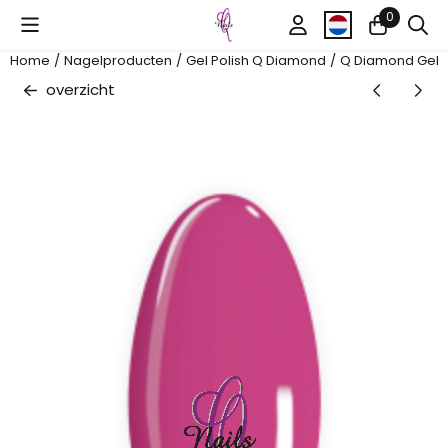
Cookievoorkeuren zijn beschikbaar. Kies instellingen of sta al
0
Home
/
Nagelproducten
/
Gel Polish Q Diamond
/
Q Diamond Gel P
overzicht