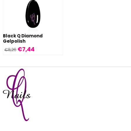
Black Q Diamond
Gelpolish
€
7,44
€
8,26