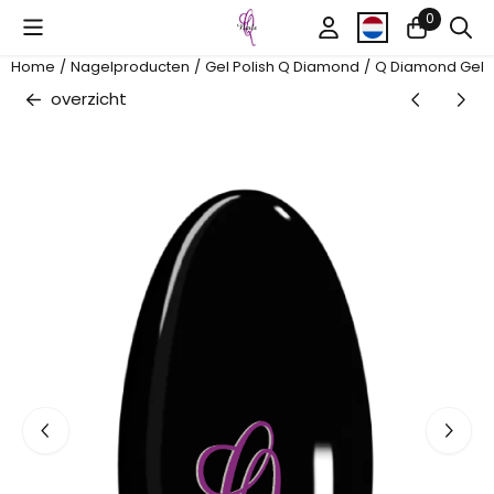
Cookievoorkeuren zijn beschikbaar. Kies instellingen of sta al
0
Home
/
Nagelproducten
/
Gel Polish Q Diamond
/
Q Diamond Gel P
overzicht