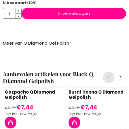
U bespaart:
10
%
Aantal
+
In winkelwagen
-
Meer van Q Diamond Gel Polish
Aanbevolen artikelen voor
Black Q
Diamond Gelpolish
Gazpacho Q Diamond
Burnt Henna Q Diamond
Gelpolish
Gelpolish
Van 8,26 voor 7,44, inclusief btw: 9,00
Van 8,26 voor 7,44, inclusief 
€7,44
€7,44
€8,26
€8,26
Prijs incl. btw:
€9,00
Prijs incl. btw:
€9,00