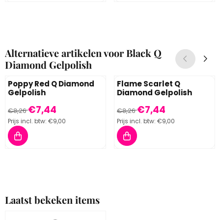
Alternatieve artikelen voor
Black Q
Diamond Gelpolish
Poppy Red Q Diamond
Flame Scarlet Q
Gelpolish
Diamond Gelpolish
Van 8,26 voor 7,44, inclusief btw: 9,00
Van 8,26 voor 7,44, inclusief 
€7,44
€7,44
€8,26
€8,26
Prijs incl. btw:
€9,00
Prijs incl. btw:
€9,00
Laatst bekeken items