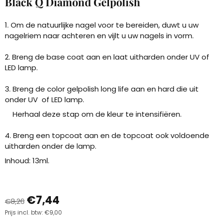
Black Q Diamond Gelpolish
1. Om de natuurlijke nagel voor te bereiden, duwt u uw
nagelriem naar achteren en vijlt u uw nagels in vorm.
2. Breng de base coat aan en laat uitharden onder UV of
LED lamp.
3. Breng de color gelpolish long life aan en hard die uit
onder UV of LED lamp.
Herhaal deze stap om de kleur te intensifiëren.
4. Breng een topcoat aan en de topcoat ook voldoende
uitharden onder de lamp.
Inhoud: 13ml.
€
7,44
€
8,26
Prijs incl. btw:
€
9,00