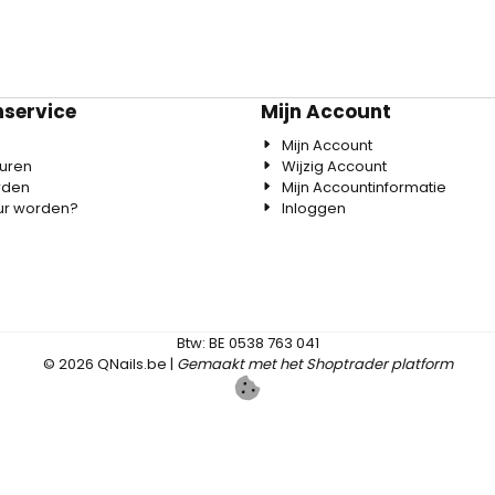
nservice
Mijn Account
Mijn Account
uren
Wijzig Account
rden
Mijn Accountinformatie
eur worden?
Inloggen
Btw: BE 0538 763 041
©
2026
QNails.be |
Gemaakt met het Shoptrader platform