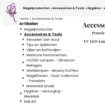
Cookievoorkeuren zijn beschikbaar. Kies instellingen of sta al
Nagelproducten
Accessoires & Tools
Hygiëne - 
Home
/
Accessoires & Tools
Access
Artikelen
Nagelproducten
Pensele
Accessoires & Tools
Penselen Gel-Acryl
UV/LED-Lampen - U
Tips en Sjablonen
Re
Vijlen en Buffervijlen
Manicure Instrumenten
UV/LED-Lampen - Ultrasoon
Reinigers
Werklampen - Beauty Koffers
Nagelfrezen - Dust Collectors
- Freesbits
Materiaal Qnails
Hygiëne - verzorging -
Meubilair
Nail Art