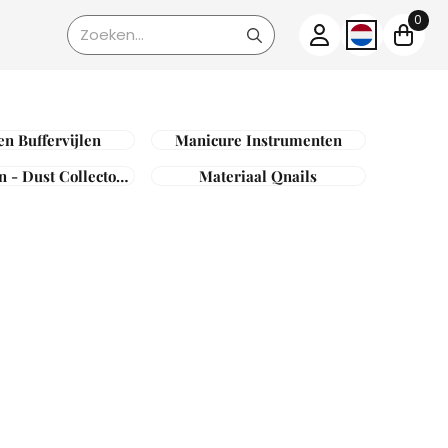
0
Zoeken
en Buffervijlen
Manicure Instrumenten
n - Dust Collectors
Materiaal Qnails
 Freesbits