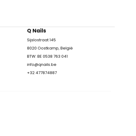
Q Nails
Sijslostraat 145
8020 Oostkamp, België
BTW: BE 0538 763 041
info@qnails.be
+32 477874887