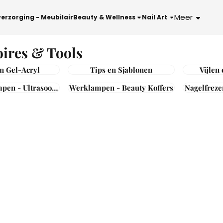
le cookies toe.
Meer
verzorging - Meubilair
Beauty & Wellness
Nail Art
oires & Tools
n Gel-Acryl
Tips en Sjablonen
Vijlen 
ltrasoon
Werklampen - Beauty Koffers
Nagelfreze
inigers
-