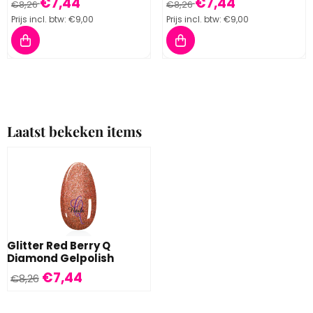
Van 8,26 voor 7,44, inclusief btw: 9,00
Van 8,26 voor 7,44, inclusief 
€7,44
€7,44
€8,26
€8,26
Prijs incl. btw:
€9,00
Prijs incl. btw:
€9,00
Laatst bekeken items
Glitter Red Berry Q
Diamond Gelpolish
€
7,44
€
8,26