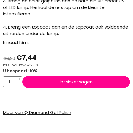
3. Breng de color gelpolish aan en hard die uit onder UV-
of LED lamp. Herhaal deze stap om de kleur te
intensifiëren.
4. Breng een topcoat aan en de topcoat ook voldoende
uitharden onder de lamp.
Inhoud 13ml.
€
7,44
€
8,26
Prijs incl. btw:
€
9,00
U bespaart:
10
%
Aantal
+
In winkelwagen
-
Meer van Q Diamond Gel Polish