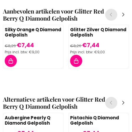
Aanbevolen artikelen voor
Glitter Red
Berry Q Diamond Gelpolish
Silky Orange Q Diamond
Glitter Zilver Q Diamond
Gelpolish
Gelpolish
Van 8,26 voor 7,44, inclusief btw: 9,00
Van 8,26 voor 7,44, inclusief 
€7,44
€7,44
€8,26
€8,26
Prijs incl. btw:
€9,00
Prijs incl. btw:
€9,00
Alternatieve artikelen voor
Glitter Red
Berry Q Diamond Gelpolish
Aubergine Pearly Q
Pistachio Q Diamond
Diamond Gelpolish
Gelpolish