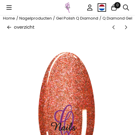
Cookievoorkeuren zijn beschikbaar. Kies instellingen of sta al
0
Home
/
Nagelproducten
/
Gel Polish Q Diamond
/
Q Diamond Gel P
overzicht