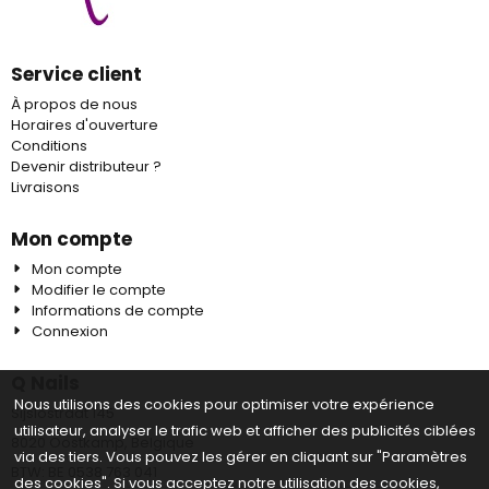
Service client
À propos de nous
Horaires d'ouverture
Conditions
Devenir distributeur ?
Livraisons
Mon compte
Mon compte
Modifier le compte
Informations de compte
Connexion
Q Nails
Nous utilisons des cookies pour optimiser votre expérience
Sijslostraat 145
utilisateur, analyser le trafic web et afficher des publicités ciblées
8020 Oostkamp, Belgique
via des tiers. Vous pouvez les gérer en cliquant sur "Paramètres
BTW: BE 0538 763 041
des cookies". Si vous acceptez notre utilisation des cookies,