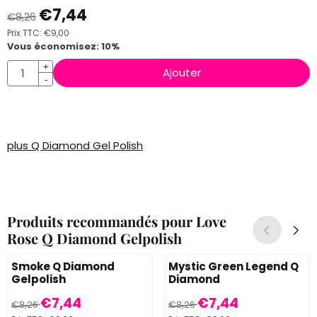
€
7,44
€
8,26
Prix TTC:
€
9,00
Vous économisez:
10
%
Quantité
+
Ajouter
-
plus Q Diamond Gel Polish
Produits recommandés pour
Love
Rose Q Diamond Gelpolish
Smoke Q Diamond
Mystic Green Legend Q
Gelpolish
Diamond
Par8,26 pour 7,44, TVA comprise : 9,00
Par8,26 pour 7,44, TVA compr
€7,44
€7,44
€8,26
€8,26