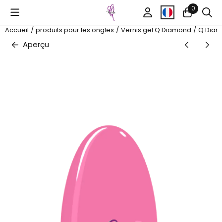
Préférences de cookies disponibles. Choisissez les paramètr
0
Accueil
/
produits pour les ongles
/
Vernis gel Q Diamond
/
Q Diam
Aperçu