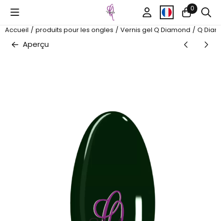
Préférences de cookies disponibles. Choisissez les paramètr
0
Accueil
/
produits pour les ongles
/
Vernis gel Q Diamond
/
Q Diam
Aperçu