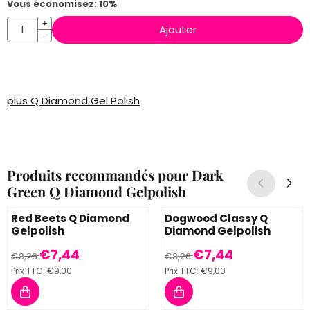
Vous économisez:
10
%
Quantité
+
Ajouter
-
plus Q Diamond Gel Polish
Produits recommandés pour
Dark
Green Q Diamond Gelpolish
Red Beets Q Diamond
Dogwood Classy Q
Gelpolish
Diamond Gelpolish
Par8,26 pour 7,44, TVA comprise : 9,00
Par8,26 pour 7,44, TVA compr
€7,44
€7,44
€8,26
€8,26
Prix TTC:
€9,00
Prix TTC:
€9,00