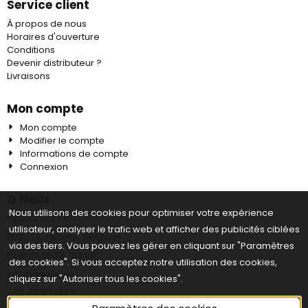
Service client
À propos de nous
Horaires d'ouverture
Conditions
Devenir distributeur ?
Livraisons
Mon compte
Mon compte
Modifier le compte
Informations de compte
Connexion
Q Nails
Nous utilisons des cookies pour optimiser votre expérience
Sijslostraat 145
utilisateur, analyser le trafic web et afficher des publicités ciblées
8020 Oostkamp, Belgique
via des tiers. Vous pouvez les gérer en cliquant sur "Paramètres
BTW: BE 0538 763 041
des cookies". Si vous acceptez notre utilisation des cookies,
info@qnails.be
cliquez sur "Autoriser tous les cookies".
+32 477874887