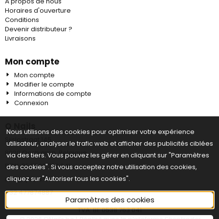
À propos de nous
Horaires d'ouverture
Conditions
Devenir distributeur ?
Livraisons
Mon compte
Mon compte
Modifier le compte
Informations de compte
Connexion
Q Nails
Nous utilisons des cookies pour optimiser votre expérience
Sijslostraat 145
utilisateur, analyser le trafic web et afficher des publicités ciblées
8020 Oostkamp, Belgique
via des tiers. Vous pouvez les gérer en cliquant sur "Paramètres
BTW: BE 0538 763 041
des cookies". Si vous acceptez notre utilisation des cookies,
cliquez sur "Autoriser tous les cookies".
info@qnails.be
+32 477874887
Paramètres des cookies
TVA: BE 0538 763 041