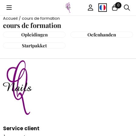
Préférences de cookies disponibles. Choisissez les paramètr
0
Accueil
/
cours de formation
cours de formation
Opleidingen
Oefenhanden
Startpakket
Service client