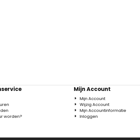
nservice
Mijn Account
Mijn Account
uren
Wijzig Account
rden
Mijn Accountinformatie
eur worden?
Inloggen