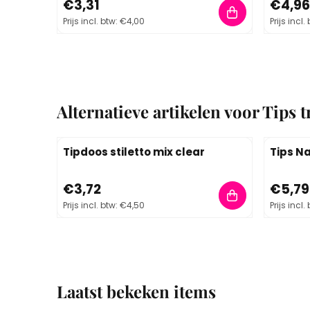
Prijs: 3,31, inclusief btw: 4,00
Prijs: 4,
€3,31
€4,96
Prijs incl. btw:
€4,00
Prijs incl.
Alternatieve artikelen voor
Tips t
Tipdoos stiletto mix clear
Tips Na
Prijs: 3,72, inclusief btw: 4,50
Prijs: 5,
€3,72
€5,79
Prijs incl. btw:
€4,50
Prijs incl.
Laatst bekeken items