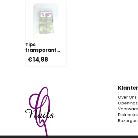
Tips
transparant
500 stuks
€
14,88
Klante
Over Ons
Openings
Voorwaa
Distribut
Bezorgen