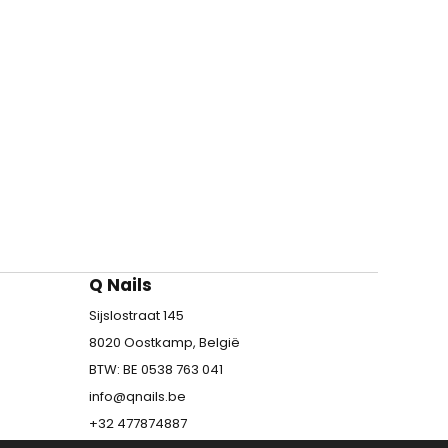
Q Nails
Sijslostraat 145
8020 Oostkamp, België
BTW: BE 0538 763 041
info@qnails.be
+32 477874887