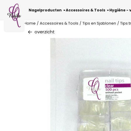
Cookievoorkeuren zijn beschikbaar. Kies instellingen of sta al
Nagelproducten
Accessoires & Tools
Hygiëne - 
Home
/
Accessoires & Tools
/
Tips en Sjablonen
/
Tips 
overzicht