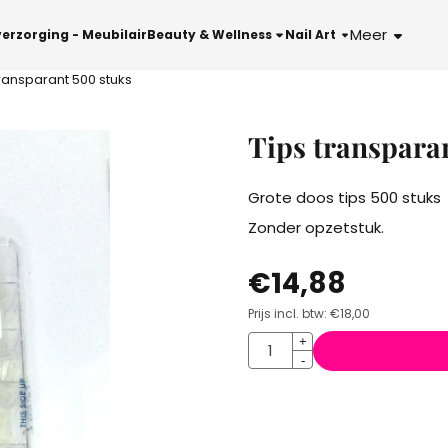
le cookies toe.
Meer
verzorging - Meubilair
Beauty & Wellness
Nail Art
transparant 500 stuks
Tips transpara
Grote doos tips 500 stuks
Zonder opzetstuk.
€
14,88
Prijs incl. btw:
€
18,00
Aantal
+
-