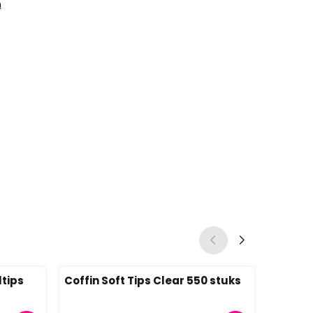
n
tips
Coffin Soft Tips Clear 550 stuks
Nail Tr