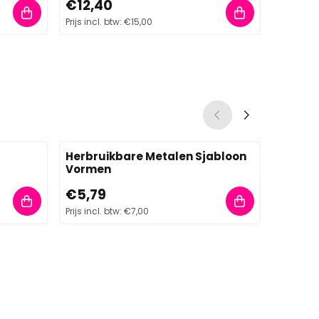
Prijs: 12,40, inclusief btw: 15,00
Prijs: 4,
€12,40
€4,13
Prijs incl. btw:
€15,00
Prijs incl.
Herbruikbare Metalen Sjabloon
Tips Cl
Vormen
Prijs: 5,79, inclusief btw: 7,00
Prijs: 5,
€5,79
€5,79
Prijs incl. btw:
€7,00
Prijs incl.