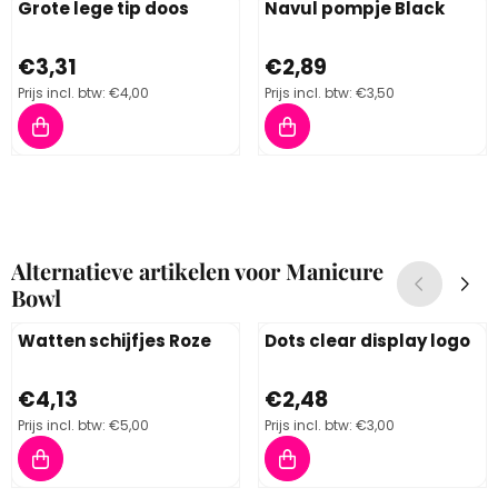
Grote lege tip doos
Navul pompje Black
Prijs: 3,31, inclusief btw: 4,00
Prijs: 2,89, inclusief btw: 3,50
€3,31
€2,89
Prijs incl. btw:
€4,00
Prijs incl. btw:
€3,50
Alternatieve artikelen voor
Manicure
Bowl
Watten schijfjes Roze
Dots clear display logo
Prijs: 4,13, inclusief btw: 5,00
Prijs: 2,48, inclusief btw: 3,00
€4,13
€2,48
Prijs incl. btw:
€5,00
Prijs incl. btw:
€3,00