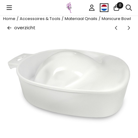
Cookievoorkeuren zijn beschikbaar. Kies instellingen of sta al
0
Home
/
Accessoires & Tools
/
Materiaal Qnails
/
Manicure Bowl
overzicht