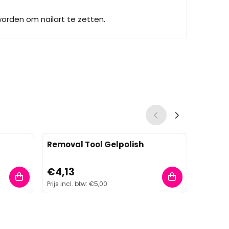
orden om nailart te zetten.
Removal Tool Gelpolish
Verwijd
Prijs: 4,13, inclusief btw: 5,00
Prijs: 6,
€4,13
€6,61
Prijs incl. btw:
€5,00
Prijs incl.