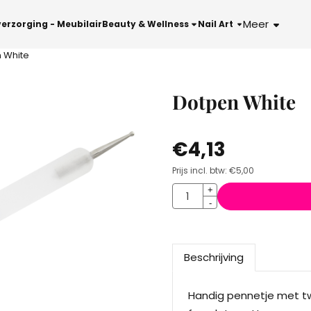
le cookies toe.
Meer
verzorging - Meubilair
Beauty & Wellness
Nail Art
 White
Dotpen White
€
4,13
Prijs incl. btw:
€
5,00
Aantal
+
-
Beschrijving
Handig pennetje met tw