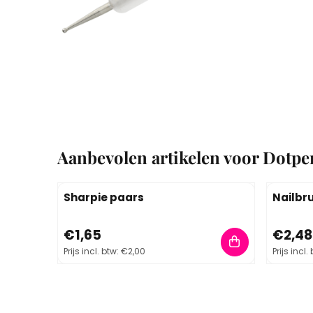
Aanbevolen artikelen voor
Dotpe
Sharpie paars
Nailbr
Prijs: 1,65, inclusief btw: 2,00
Prijs: 2,
€1,65
€2,48
Prijs incl. btw:
€2,00
Prijs incl.