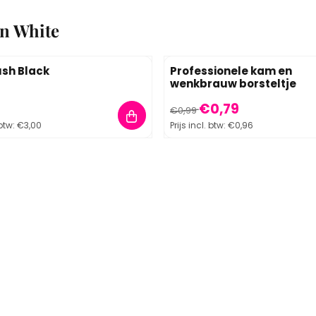
n White
ush Black
Professionele kam en
wenkbrauw borsteltje
48, inclusief btw: 3,00
Van 0,99 voor 0,79, inclusief
€0,79
€0,99
 btw:
€3,00
Prijs incl. btw:
€0,96