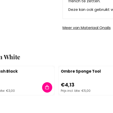
french te zetten.
Deze kan ook gebruikt w
Meer van Materiaal Qnails
n White
ush Black
Ombre Sponge Tool
48, inclusief btw: 3,00
Prijs: 4,13, inclusief btw: 5,00
€4,13
 btw:
€3,00
Prijs incl. btw:
€5,00