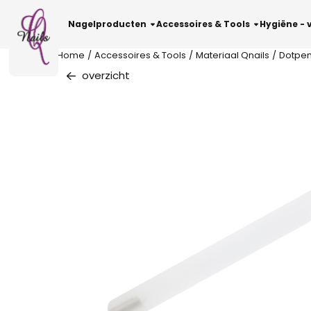
Cookievoorkeuren zijn beschikbaar. Kies instellingen of sta al
Nagelproducten
Accessoires & Tools
Hygiëne - 
Home
/
Accessoires & Tools
/
Materiaal Qnails
/
Dotpen
overzicht