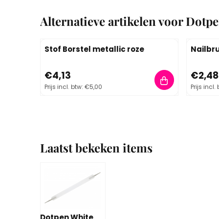
Alternatieve artikelen voor
Dotpe
Stof Borstel metallic roze
Nailbr
Prijs: 4,13, inclusief btw: 5,00
Prijs: 2,
€4,13
€2,48
Prijs incl. btw:
€5,00
Prijs incl.
Laatst bekeken items
Dotpen White