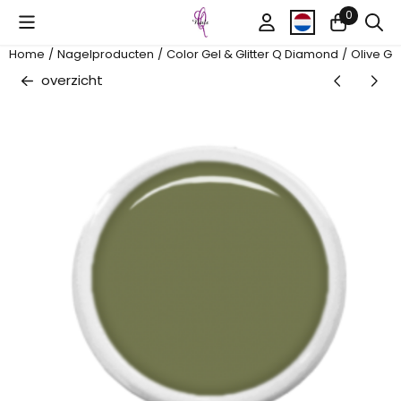
Cookievoorkeuren zijn beschikbaar. Kies instellingen of sta al
0
Home
/
Nagelproducten
/
Color Gel & Glitter Q Diamond
/
Olive Gr
overzicht