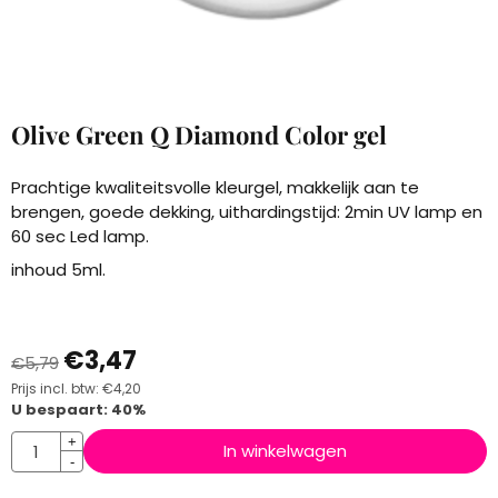
Olive Green Q Diamond Color gel
Prachtige kwaliteitsvolle kleurgel, makkelijk aan te
brengen, goede dekking, uithardingstijd: 2min UV lamp en
60 sec Led lamp.
inhoud 5ml.
€
3,47
€
5,79
Prijs incl. btw:
€
4,20
U bespaart:
40
%
Aantal
+
In winkelwagen
-