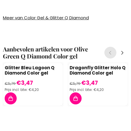
Meer van Color Gel & Glitter Q Diamond
Aanbevolen artikelen voor
Olive
Green Q Diamond Color gel
Glitter Bleu Lagoon Q
Dragonfly Glitter Holo Q
Diamond Color gel
Diamond Color gel
Van 5,79 voor 3,47, inclusief btw: 4,20
Van 5,79 voor 3,47, inclusief 
€3,47
€3,47
€5,79
€5,79
Prijs incl. btw:
€4,20
Prijs incl. btw:
€4,20