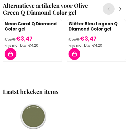
Alternatieve artikelen voor
Olive
Green Q Diamond Color gel
Neon Coral Q Diamond
Glitter Bleu Lagoon Q
Color gel
Diamond Color gel
Van 5,79 voor 3,47, inclusief btw: 4,20
Van 5,79 voor 3,47, inclusief 
€3,47
€3,47
€5,79
€5,79
Prijs incl. btw:
€4,20
Prijs incl. btw:
€4,20
Laatst bekeken items