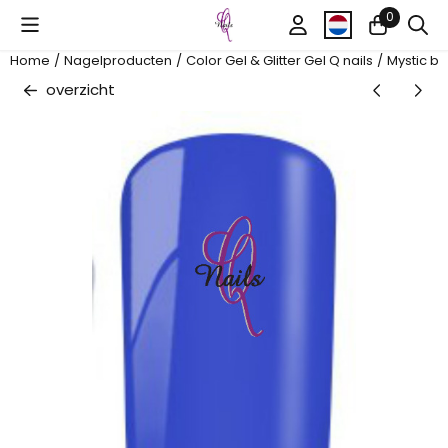
Cookievoorkeuren zijn beschikbaar. Kies instellingen of sta al
0
Home
/
Nagelproducten
/
Color Gel & Glitter Gel Q nails
/
Mystic bl
overzicht