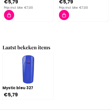
Prijs: 5,79, inclusief btw: 7,00
Prijs: 5,79, inclusief btw: 7,00
€5,79
€5,79
Prijs incl. btw:
€7,00
Prijs incl. btw:
€7,00
Laatst bekeken items
Mystic bleu 327
€
5,79