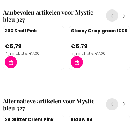
Aanbevolen artikelen voor
Mystic
bleu 327
203 Shell Pink
Glossy Crisp green 1008
Prijs: 5,79, inclusief btw: 7,00
Prijs: 5,79, inclusief btw: 7,00
€5,79
€5,79
Prijs incl. btw:
€7,00
Prijs incl. btw:
€7,00
Alternatieve artikelen voor
Mystic
bleu 327
29 Glitter Orient Pink
Blauw 84