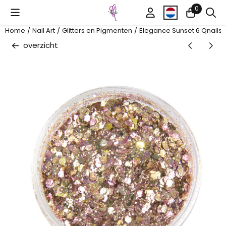
Cookievoorkeuren zijn beschikbaar. Kies instellingen of sta al
0
Home
/
Nail Art
/
Glitters en Pigmenten
/
Elegance Sunset 6 Qnails
overzicht