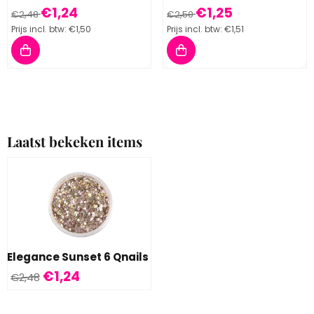
Van 2,48 voor 1,24, inclusief btw: 1,50
Van 2,50 voor 1,25, inclusief b
€1,24
€1,25
€2,48
€2,50
Prijs incl. btw:
€1,50
Prijs incl. btw:
€1,51
Laatst bekeken items
Elegance Sunset 6 Qnails
€
1,24
€
2,48