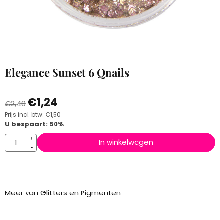
Elegance Sunset 6 Qnails
€
1,24
€
2,48
Prijs incl. btw:
€
1,50
U bespaart:
50
%
Aantal
+
In winkelwagen
-
Meer van Glitters en Pigmenten