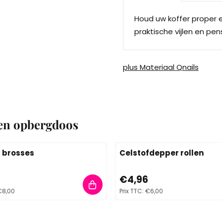
Houd uw koffer proper e
praktische vijlen en p
plus Materiaal Qnails
len opbergdoos
à brosses
Celstofdepper rollen
61, TVA comprise : 8,00
Prix: 4,96, TVA comprise : 6,0
€4,96
8,00
Prix TTC:
€6,00