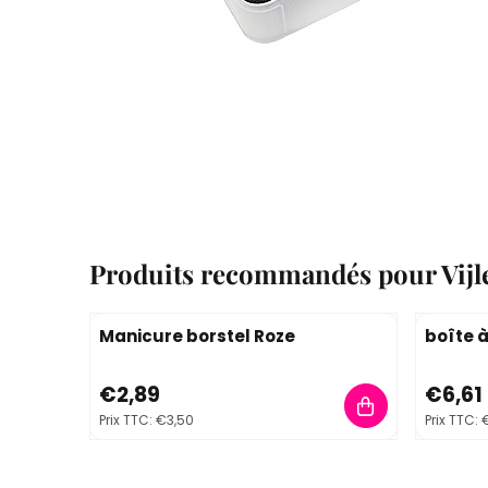
Produits recommandés pour
Vij
Manicure borstel Roze
boîte 
Prix: 2,89, TVA comprise : 3,50
Prix: 6,
€2,89
€6,61
Prix TTC:
€3,50
Prix TTC:
€