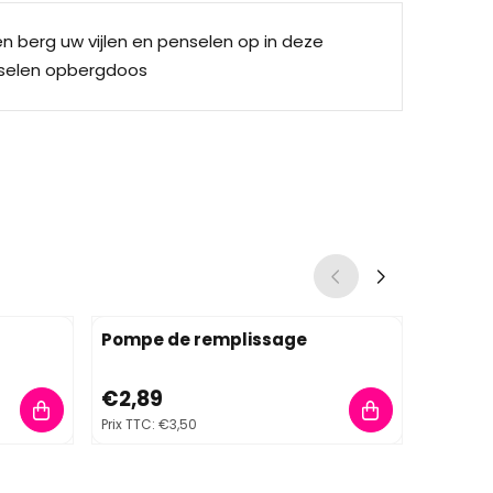
n berg uw vijlen en penselen op in deze
enselen opbergdoos
Pompe de remplissage
Regenb
0
Prix: 2,89, TVA comprise : 3,50
Prix: 4,
€2,89
€4,13
Prix TTC:
€3,50
Prix TTC:
€