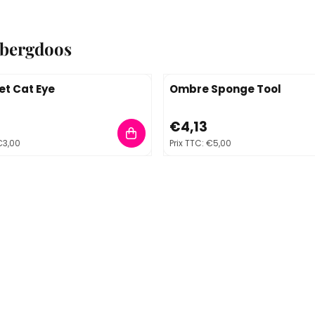
pbergdoos
t Cat Eye
Ombre Sponge Tool
48, TVA comprise : 3,00
Prix: 4,13, TVA comprise : 5,0
€4,13
3,00
Prix TTC:
€5,00