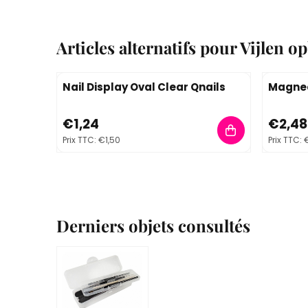
Articles alternatifs pour
Vijlen o
Nail Display Oval Clear Qnails
Magnee
Prix: 1,24, TVA comprise : 1,50
Prix: 2,
€1,24
€2,48
Prix TTC:
€1,50
Prix TTC:
€
Derniers objets consultés