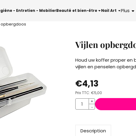
es ou autorisez tous les cookies.
Plus
giène - Entretien - Mobilier
Beauté et bien-être
Nail Art
n opbergdoos
Vijlen opbergd
Houd uw koffer proper en b
vijlen en penselen opberg
€
4,13
Prix TTC:
€
5,00
Quantité
+
-
Description