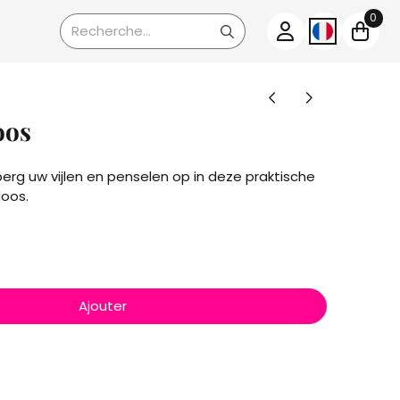
0
Rechercher
oos
erg uw vijlen en penselen op in deze praktische
doos.
Ajouter