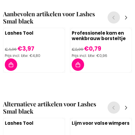
Aanbevolen artikelen voor
Lashes
Smal black
Lashes Tool
Professionele kam en
wenkbrauw borsteltje
Van 4,96 voor 3,97, inclusief btw: 4,80
Van 0,99 voor 0,79, inclusief 
€3,97
€0,79
€4,96
€0,99
Prijs incl. btw:
€4,80
Prijs incl. btw:
€0,96
Alternatieve artikelen voor
Lashes
Smal black
Lashes Tool
Lijm voor valse wimpers