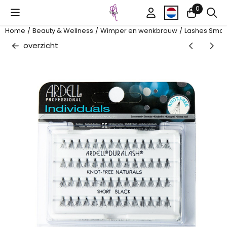
Cookievoorkeuren zijn beschikbaar. Kies instellingen of sta al
0
Home
/
Beauty & Wellness
/
Wimper en wenkbrauw
/
Lashes Smal
overzicht