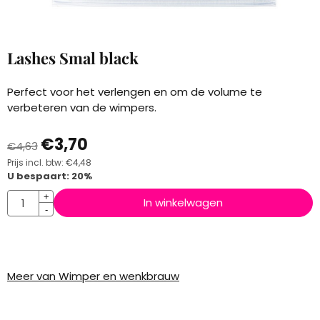
Lashes Smal black
Perfect voor het verlengen en om de volume te
verbeteren van de wimpers.
€
3,70
€
4,63
Prijs incl. btw:
€
4,48
U bespaart:
20
%
Aantal
+
In winkelwagen
-
Meer van Wimper en wenkbrauw