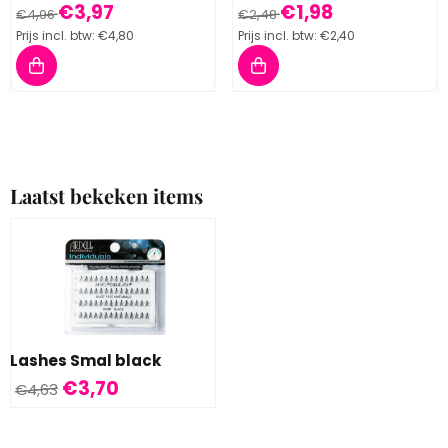
Van 4,96 voor 3,97, inclusief btw: 4,80
Van 2,48 voor 1,98, inclusief 
€3,97
€1,98
€4,96
€2,48
Prijs incl. btw:
€4,80
Prijs incl. btw:
€2,40
Laatst bekeken items
Lashes Smal black
€
3,70
€
4,63